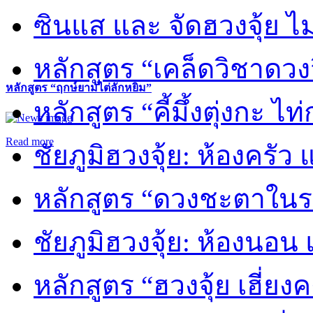
ซินแส และ จัดฮวงจุ้ย ไม่
หลักสูตร “เคล็ดวิชาดวง
หลักสูตร “ฤกษ์ยามไต่ลักหยิ่ม”
หลักสูตร “คี้มึ้งตุ่งกะ ไ
Read more
ชัยภูมิฮวงจุ้ย: ห้องครัว
หลักสูตร “ดวงชะตาในร
ชัยภูมิฮวงจุ้ย: ห้องนอน 
หลักสูตร “ฮวงจุ้ย เฮี่ยง