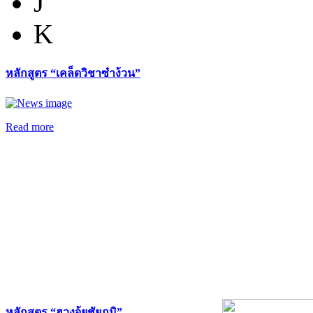
J
K
หลักสูตร “เคล็ดวิชาซำง้วน”
Read more
หลักสูตร “ฮวงจุ้ยชัยภูมิ”