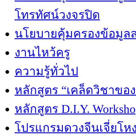
โทรทัศน์วงจรปิด
นโยบายคุ้มครองข้อมูล
งานไหว้ครู
ความรู้ทั่วไป
หลักสูตร “เคล็ดวิชาขอ
หลักสูตร D.I.Y. Worksho
โปรแกรมดวงจีนเจี่ยโหงว