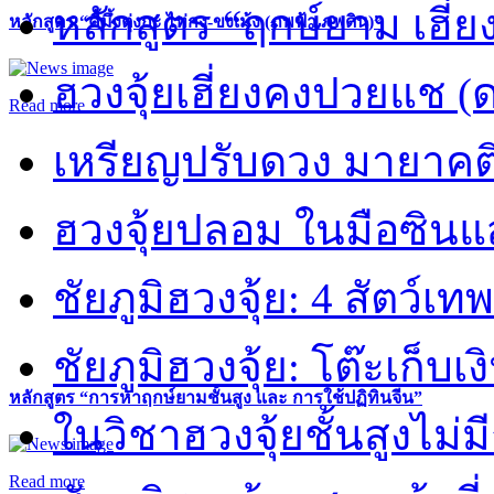
หลักสูตร “ฤกษ์ยาม เฮี่ย
หลักสูตร “คี้มึ้งตุ่งกะ ไท่กง-ขงเม้ง (ภพฟ้า ภพดิน)”
ฮวงจุ้ยเฮี่ยงคงปวยแช (
Read more
เหรียญปรับดวง มายาคต
ฮวงจุ้ยปลอม ในมือซิน
ชัยภูมิฮวงจุ้ย: 4 สัตว์เทพ
ชัยภูมิฮวงจุ้ย: โต๊ะเก็บเงิ
หลักสูตร “การหาฤกษ์ยามชั้นสูง และ การใช้ปฏิทินจีน”
ในวิชาฮวงจุ้ยชั้นสูงไม่ม
Read more