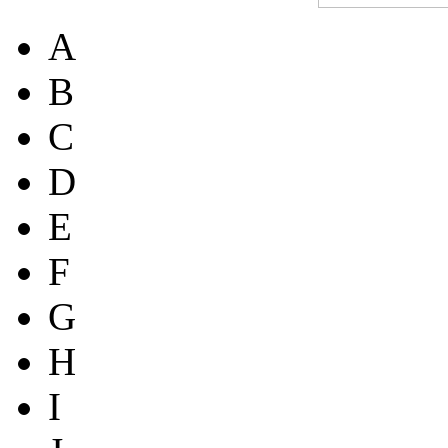
A
B
C
D
E
F
G
H
I