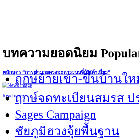
บทความยอดนิยม
Popular
หลักสูตร “การทำนายดวงชะตาระบบจี๋มุ้ยเต้าเสี่ยว”
ฤกษ์ย้ายเข้า-ขึ้นบ้านให
ฤกษ์จดทะเบียนสมรส ปร
Read more
Sages Campaign
ชัยภูมิฮวงจุ้ยพื้นฐาน