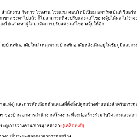
คาร สำนักงาน กิจการ โรงงาน โรงแรม คอนโดมิเนียม อพาร์ทเม้นท์ รีสอร์
ากขาดชะตาไปแล้ว ก็ไม่สามารถที่จะปรับแต่ง-แก้ไขฮวงจุ้ยได้ผล ไม่ว่าจ
องไปแสวงหาผู้ใดมาจัดการปรับแต่ง-แก้ไขฮวงจุ้ยให้อีก
องย้ายบ้านพักอาศัยใหม่ เหตุเพราะบ้านพักอาศัยหลังเดิมอยู่ในชัยภูมิและก
่หลายแห่ง) และการคัดเลือกตำแหน่งที่ตั้งสิ่งปลูกสร้างตำแหน่งสำหรับการก่อส
ๆ ของบ้าน อาคารสำนักงาน/โรงงาน ที่จะก่อสร้างร่วมกับวิศวกรและสถา
ประตู/การวางคาน/การมุงหลังคา
=(เคล็ดทงปี่)
่างๆ เป็นระยะตลอดเวลาการก่อสร้าง