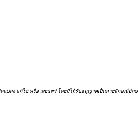
้ำ ดัดแปลง แก้ไข หรือ เผยแพร่ โดยมิได้รับอนุญาตเป็นลายลักษณ์อ