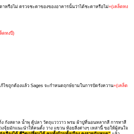
ชะตาหรือไม่ ตรวจชะตาของของอาคารนั้นว่าได้ชะตาหรือไม่
=(เคล็ดทง
็ดทงปี่)
ุงแก้ไขถูกต้องแล้ว Sages จะกำหนดฤกษ์ยามในการปัดรังควาน
=(เคล็ด
 กังสดาล น้ำพุ ตู้ปลา วัตถุแวววาว พรม ผ้าปูที่นอนหลากสี การทาสี
ฮวงจุ้ยมักแนะนำให้คนตั้ง วาง แขวน ห้อยสิ่งต่างๆ เหล่านี้ ขอให้ผู้สนใจ
่งเรืองได้ ชีวิตเปลี่ยนได้ คนทั้งบ้านทั้งเมือง คงรวยกันหมด”
แล้ว