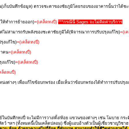
้น(เก็บบันทึกข้อมูล) ตรวจชะตาของชัยภูมิโดยรอบของอาคารนั้นว่าได้
(ให้ทำการย้ายออก)
=(เคล็ดทงปี่)
***กรณีนี้ Sages จะไม่คิดค่าบริการ
ต่ไม่สามารถรับพลังของชะตาชัยภูมิได้(พิจารณาการปรับปรุงแก้ไข)
=(เคล
ุงแก้ไข)
=(เคล็ดทงปี่)
ตาคน
=(เคล็ดทงปี่)
ุงแก้ไข)
=(เคล็ดทงปี่)
คล็ดทงปี่)
งต่างๆ เพื่อแก้ไขข้อบกพร่อง เมื่อเห็นว่าข้อบกพร่องได้ทำการปรับปร
บันทึกทงปี่ จะไม่มีการวาง/ตั้ง/ห้อย แขวนของต่างๆ เช่น โมบาย กระดิ่ง
ัตว์ ฯลฯ (ทั้งหมดนี้เป็นเคล็ดปลอม) ซึ่งผู้แอบอ้างตัวเป็นผู้เชี่ยวชาญวิชา
ขวน ห้อย ด้วยราคาแค่ไม่กี่ร้อย กี่พันบาท สามารถทำให้ชีวิตท่านรวยได้ รุ