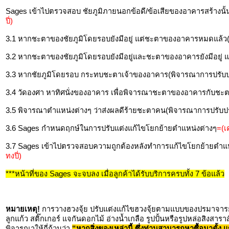
Sages เข้าไปตรวจสอบ ชัยภูมิภายนอกข้อดี/ข้อเสียของอาคารสร้างนั
ปี่)
3.1 หากชะตาของชัยภูมิโดยรอบยังมีอยู่ แต่ชะตาของอาคารหมดแล้ว
3.2 หากชะตาของชัยภูมิโดยรอบยังมีอยู่และชะตาของอาคารยังมีอยู่ แ
3.3 หากชัยภูมิโดยรอบ กระทบชะตาเจ้าของอาคาร(พิจารณาการปรับปร
3.4 วัดองศา หาทิศนั่งของอาคาร เพื่อพิจารณาชะตาของอาคารกับชะ
3.5 พิจารณาตำแหน่งต่างๆ ว่าส่งผลดีร้ายชะตาคน(พิจารณาการปรับปร
3.6 Sages กำหนดฤกษ์ในการปรับแต่งแก้ไขโยกย้ายตำแหน่งต่างๆ
=(เ
3.7 Sages เข้าไปตรวจสอบความถูกต้องหลังทำการแก้ไขโยกย้ายตำแหน่
ทงปี่)
***หน้าที่ของ Sages จะจบลง เมื่อลูกค้าได้รับบริการครบทั้ง 7 ข้อแล้ว
หมายเหตุ!
การวางฮวงจุ้ย ปรับแต่งแก้ไขฮวงจุ้ยตามแบบของปรมาจารย์ใน
ลูกแก้ว สติ๊กเกอร์ แจกันดอกไม้ อ่างน้ำเกลือ รูปปั้นหรือรูปหล่อสิงสาราส
พิจารณาให้ถี่ถ้วนว่า
“หากสิ่งของเหล่านี้ ซึ่งท่านสามารถหาซื้อมาตั้ง แ