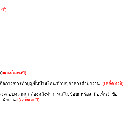
ปี่)
ข)
=(เคล็ดทงปี่)
ดกิจการ/การทำบุญขึ้นบ้านใหม่/ทำบุญอาคารสำนักงาน
=(เคล็ดทงปี่)
วจสอบความถูกต้องหลังทำการแก้ไขข้อบกพร่อง เมื่อเห็นว่าข้อ
สำนักงาน
=(เคล็ดทงปี่)