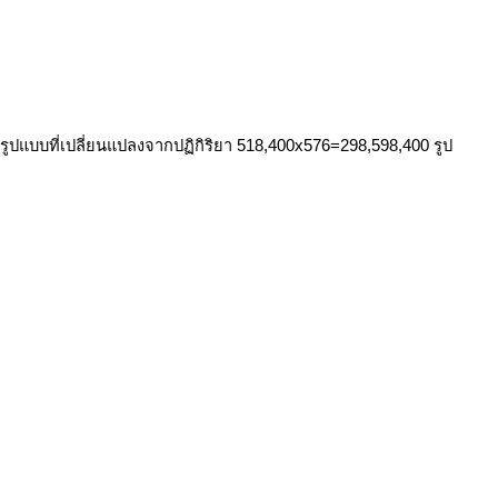
ีรูปแบบที่เปลี่ยนแปลงจากปฏิกิริยา 518,400x576=298,598,400 รูป