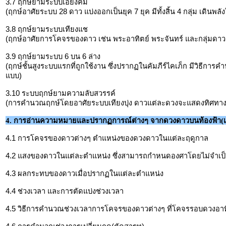
3.7 ฤกษ์ยามระบบเอี๊ยงคิ้ม
(ฤกษ์อาศัยระบบ 28 ดาว แบ่งออกเป็นยุค 7 ยุค มีทั้งสิ้น 4 กลุ่ม เดินพลัง
3.8 ฤกษ์ยามระบบเทียงแช
(ฤกษ์อาศัยการโคจรของดาว เช่น พระอาทิตย์ พระจันทร์ และกลุ่มดาว 
3.9 ฤกษ์ยามระบบ 6 บน 6 ล่าง
(ฤกษ์ชั้นสูงระบบแรกที่ถูกใช้งาน ซึ่งปรากฏในคัมภีร์ไคเภ็ก มีวิธีก
แบบ)
3.10 ระบบฤกษ์ยามความลับสวรรค์
(การคำนวณฤกษ์โดยอาศัยระบบเทียงบุ่ง ดาวแต่ละดวงจะแสดงทิศทา
4. การอ่านความหมายและปรากฏการณ์ต่างๆ จากดวงดาวบนท้องฟ้า(เที
4.1 การโคจรของดาวต่างๆ ตำแหน่งของดวงดาวในแต่ละฤดูกาล
4.2 แสงของดาวในแต่ละตำแหน่ง ซึ่งสามารถกำหนดองศาโดยไม่จำเป็
4.3 ผลกระทบของดาวเมื่อปรากฏในแต่ละตำแหน่ง
4.4 ช่วงเวลา และการตัดแบ่งช่วงเวลา
4.5 วิธีการคำนวณช่วงเวลาการโคจรของดาวต่างๆ ที่โคจรรอบดวงอาท