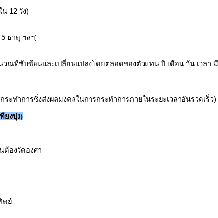
ใน 12 วัง)
5 ธาตุ ฯลฯ)
ารคำนวณที่ซับซ้อนและเปลี่ยนแปลงโดยตลอดของตัวแทน ปี เดือน วัน เวลา ม
งกระทำการซึ่งส่งผลมงคลในการกระทำการภายในระยะเวลาอันรวดเร็ว)
ยงบุ่ง)
นต้องวัดองศา
ิตย์