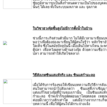
ชัยภูมิสามารถเป็นสิ่งกำหนดความเป็นไปของบุคคล
นั้นๆ ได้เลย ทั้งในระบบมหภาค และ จุลภาค
ในวิชาฮวงจุ้ยชั้นสูงไม่มีการตั้งน้ำในบ้าน
ช่วงนี้ภาระกิจส่วนตัวมีมาก ไม่ได้มีเวลามาเขียนบ
พอว่างจึงต้องย่องมาเขียนให้ผู้สนใจรู้ว่า หลักวิชา
ใดเท็จ ซึ่งในสมัยปัจจุบันนี้ เมื่อเดินไปทางไหน จะพบว
ตู้ปลา เพื่อหวังผลทางด้านฮวงจุ้ย ด้วยความเชื่อว่า
ปลา สามารถทำให้เกิดโชคลาภ
วิธีสังเกตซินแสแท้จริง และ ซินแสกำมะลอ
เมื่อได้รับการร้องขอให้เขียนบทความถึงวิธีการสั
สนใจสามารถนำไปสังเกตว่า ซินแสที่เราเชิญม
แต่งแก้ไขฮวงจุ้ยที่บ้านของเรานั้น เป็นซินแส
กำมะลอ ข้าพเจ้าก็ขอผัดผ่อนมาโดยตลอด เหตุเพร
ค่อยมีเวลาว่างสักเท่าใด แต่เมื่อว่างจากภาระกิจ
บทความนี้ เพื่อให้ผู้สนใจได้กระจ่างแจ้ง