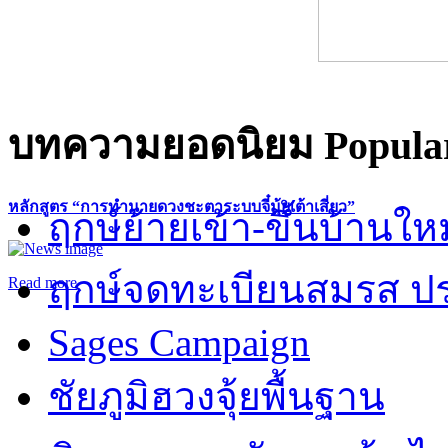
บทความยอดนิยม
Popular
หลักสูตร “การทำนายดวงชะตาระบบจี๋มุ้ยเต้าเสี่ยว”
ฤกษ์ย้ายเข้า-ขึ้นบ้านให
ฤกษ์จดทะเบียนสมรส ปร
Read more
Sages Campaign
ชัยภูมิฮวงจุ้ยพื้นฐาน