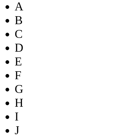
A
B
C
D
E
F
G
H
I
J