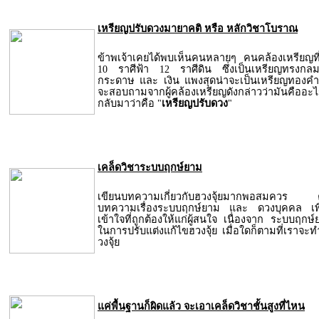
เหรียญปรับดวงมายาคติ หรือ หลักวิชาโบราณ
ข้าพเจ้าเคยได้พบเห็นคนหลายๆ คนคล้องเหรียญท
10 ราศีฟ้า 12 ราศีดิน ซึ่งเป็นเหรียญทรงกลมม
กระดาษ และ เงิน แพงสุดน่าจะเป็นเหรียญทองคำ เมื
จะสอบถามจากผู้คล้องเหรียญดังกล่าวว่ามันคืออะ
กลับมาว่าคือ "
เหรียญปรับดวง
"
เคล็ดวิชาระบบฤกษ์ยาม
เขียนบทความเกี่ยวกับฮวงจุ้ยมากพอสมควร คราว
บทความเรื่องระบบฤกษ์ยาม และ ดวงบุคคล เพื่
เข้าใจที่ถูกต้องให้แก่ผู้สนใจ เนื่องจาก ระบบฤกษ
ในการปรับแต่งแก้ไขฮวงจุ้ย เมื่อใดก็ตามที่เราจะ
วงจุ้ย
แค่พื้นฐานก็ผิดแล้ว จะเอาเคล็ดวิชาชั้นสูงที่ไหน