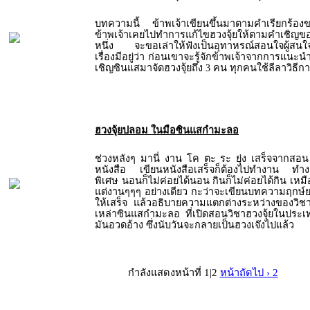
บทความนี้ ข้าพเจ้าเขียนขึ้นมาตามคำเรียกร้
ข้าพเจ้าเคยไปทำการแก้ไขฮวงจุ้ยให้ตามคำเชิญข
หนึ่ง จะขอเล่าให้ฟังเป็นอุทาหรณ์สอนใจผู้สนใจฮว
เรื่องมีอยู่ว่า ก่อนเขาจะรู้จักข้าพเจ้าจากการแนะน
เชิญซินแสมาจัดฮวงจุ้ยถึง 3 คน ทุกคนใช้ลีลาวิธีการต
ฮวงจุ้ยปลอม ในมือซินแสกำมะลอ
ช่วงหลังๆ มานี่ งาน โค ตะ ระ ยุ่ง เสร็จจากสอน 
หนังสือ เขียนหนังสือเสร็จก็ต้องไปทำงาน ทำง
พิเศษ นอนก็ไม่ค่อยได้นอน กินก็ไม่ค่อยได้กิน เหมือน
แต่งานๆๆๆ อย่างเดียว กะว่าจะเขียนบทความฤกษ์ย
ให้เสร็จ แล้วอธิบายความแตกต่างระหว่างของวิชา
เหล่าซินแสกำมะลอ ที่เปิดสอนวิชาฮวงจุ้ยในประ
มันอวดอ้าง ซึ่งนับวันจะกลายเป็นฮวงเจ๊งไปแล้ว
กำลังแสดงหน้าที่ 1|2
หน้าถัดไป › 2