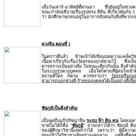
เมื่อวันเสาร์-อาทิตย์ที่ผ่านมา ซึ่งยังอยู่ในช่วง
ขณะกำลังอธิบายเรื่องรูปทรง สีสัน ที่เกี่ยวพันกับ 5 ธ
ว่า นักศึกษาทุกคนอยู่ในอาการสับสนกับสิ่งที่พวกเข
ดวงจีน ตอนที่ 1
ในคราวที่แล้ว ข้าพเจ้าได้เขียนบทความเคล็ดว
เนื้อหาเกี่ยวกับเรื่องวัยจรของฤกษ์ยามไว้ ซึ่งเป็น
ควรทราบเป็นอย่างยิ่ง ในขณะเดียวกันนั้น สิ่งสำคั
ในระบบรูปดวงบุคคล เมื่อใดก็ตามที่ผู้สนใจเข้า
สถานที่ใดๆ ก็ตาม ควรทราบว่า
วัยจรหรือถนนช
สามารถบอกช่วงดี-ร้ายของบุคคลได้เป็นอย่างดีเยี่
ชัยภูมิเป็นสิ่งสำคัญ
เมื่อพูดถึงอภิปรัชญาจีน
ระบบ ฟ้า ดิน คน
โดยเฉพาะว
ขาดไม่ได้ก็คือ “
ชัยภูมิ
” อาจกล่าวได้ว่า ชัยภูมิ คื
ของผู้ศึกษาวิชานี้เลยก็ว่าได้ เพราะว่า ผู้มีควา
ย่อมเข้าใจวิชาฮวงจุ้ยอย่างแตกฉาน แต่สิ่งที่คนทั