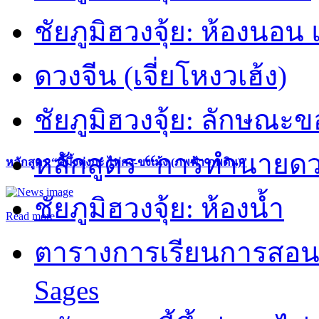
ชัยภูมิฮวงจุ้ย: ห้องนอน 
ดวงจีน (เจี่ยโหงวเฮ้ง)
ชัยภูมิฮวงจุ้ย: ลักษณะขอ
หลักสูตร “การทำนายดวงช
หลักสูตร “คี้มึ้งตุ่งกะ ไท่กง-ขงเม้ง (ภพฟ้า ภพดิน)”
ชัยภูมิฮวงจุ้ย: ห้องน้ำ
Read more
ตารางการเรียนการสอน 
Sages