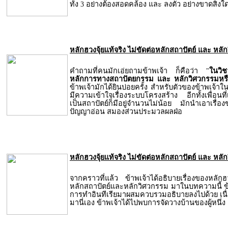
ทั้ง 3 อย่างต้องสอดคล้อง และ ลงตัว อย่างขาดสิ่งใดส
หลักฮวงจุ้ยแท้จริง ไม่ขัดต่อหลักสถาปัตย์ และ หล
คำถามที่คนมักเอ่ยถามข้าพเจ้า ก็คือว่า "
ในวิช
หลักการทางสถาปัตยกรรม และ หลักวิศวกรรมหรื
ข้าพเจ้ามักได้ยินบ่อยครั้ง สำหรับตัวของข้าพเจ้า
มีความเข้าใจเรื่องระบบโครงสร้าง อีกทั้งเพื่อนที่
เป็นสถาปัตย์ก็มีอยู่จำนวนไม่น้อย มักนำเอาเรื
ปัญญาอ่อน สมองส่วนประมวลผลฝ่อ
หลักฮวงจุ้ยแท้จริง ไม่ขัดต่อหลักสถาปัตย์ และ หลั
จากคราวที่แล้ว ข้าพเจ้าได้อธิบายเรื่องของหลักฮวง
หลักสถาปัตย์และหลักวิศวกรรม มาในบทความนี้ ข
การทำอินทีเรียมาผสมควบรวมอธิบายลงไปด้วย เนื่
มานี่เอง ข้าพเจ้าได้ไปพบการจัดวางบ้านของผู้หนึ่ง