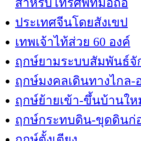
สำหรับโทรศัพท์มือถือ
ประเทศจีนโดยสังเขป
เทพเจ้าไท้ส่วย 60 องค์
ฤกษ์ยามระบบสัมพันธ์จักร
ฤกษ์มงคลเดินทางไกล-
ฤกษ์ย้ายเข้า-ขึ้นบ้านใหม
ฤกษ์กระทบดิน-ขุดดินก่
ฤกษ์ตั้งเตียง