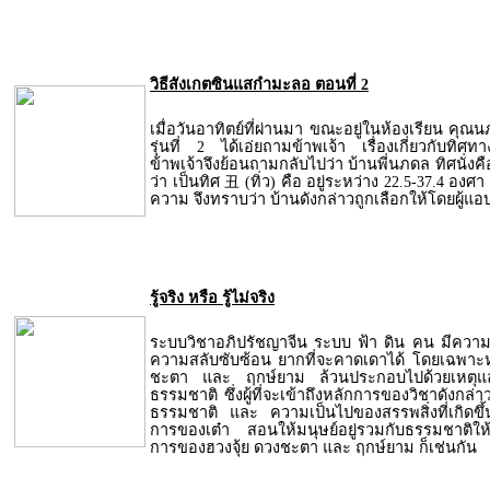
วิธีสังเกตซินแสกำมะลอ ตอนที่ 2
เมื่อวันอาทิตย์ที่ผ่านมา ขณะอยู่ในห้องเรียน คุณน
รุ่นที่ 2 ได้เอ่ยถามข้าพเจ้า เรื่องเกี่ยวกับทิศทา
ข้าพเจ้าจึงย้อนถามกลับไปว่า บ้านพี่นภดล ทิศนั่ง
ว่า เป็นทิศ 丑 (ทิ่ว) คือ อยู่ระหว่าง 22.5-37.4 อง
ความ จึงทราบว่า บ้านดังกล่าวถูกเลือกให้โดยผู้แ
รู้จริง หรือ รู้ไม่จริง
ระบบวิชาอภิปรัชญาจีน ระบบ ฟ้า ดิน คน มีความ
ความสลับซับซ้อน ยากที่จะคาดเดาได้ โดยเฉพาะหล
ชะตา และ ฤกษ์ยาม ล้วนประกอบไปด้วยเหตุ
ธรรมชาติ ซึ่งผู้ที่จะเข้าถึงหลักการของวิชาดังกล่า
ธรรมชาติ และ ความเป็นไปของสรรพสิ่งที่เกิดขึ
การของเต๋า สอนให้มนุษย์อยู่รวมกับธรรมชาติให้
การของฮวงจุ้ย ดวงชะตา และ ฤกษ์ยาม ก็เช่นกัน