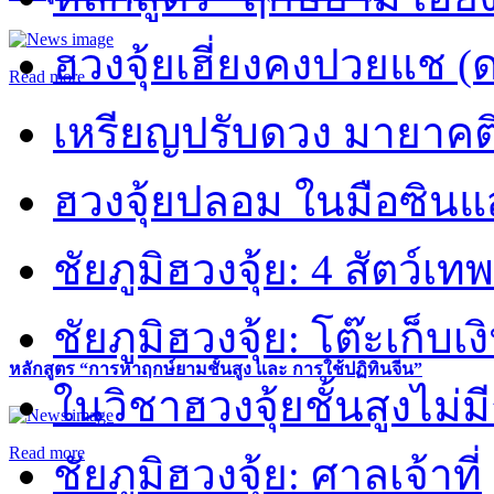
ฮวงจุ้ยเฮี่ยงคงปวยแช (
Read more
เหรียญปรับดวง มายาคต
ฮวงจุ้ยปลอม ในมือซิน
ชัยภูมิฮวงจุ้ย: 4 สัตว์เทพ
ชัยภูมิฮวงจุ้ย: โต๊ะเก็บเงิ
หลักสูตร “การหาฤกษ์ยามชั้นสูง และ การใช้ปฏิทินจีน”
ในวิชาฮวงจุ้ยชั้นสูงไม่ม
Read more
ชัยภูมิฮวงจุ้ย: ศาลเจ้าที่