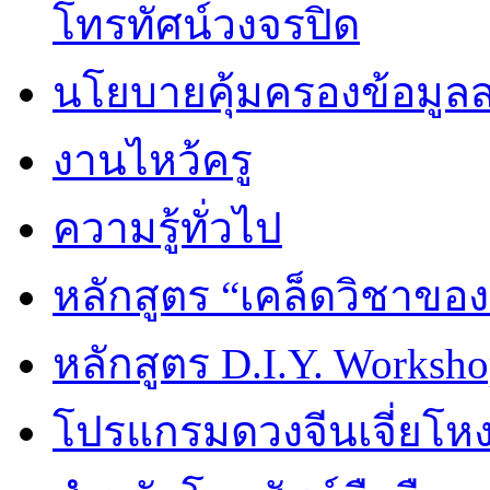
โทรทัศน์วงจรปิด
นโยบายคุ้มครองข้อมูล
งานไหว้ครู
ความรู้ทั่วไป
หลักสูตร “เคล็ดวิชาขอ
หลักสูตร D.I.Y. Worksho
โปรแกรมดวงจีนเจี่ยโหงว