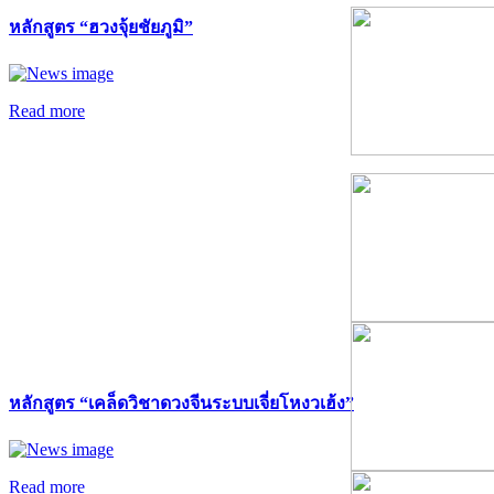
หลักสูตร “ฮวงจุ้ยชัยภูมิ”
Read more
หลักสูตร “เคล็ดวิชาดวงจีนระบบเจี่ยโหงวเฮ้ง”
Read more