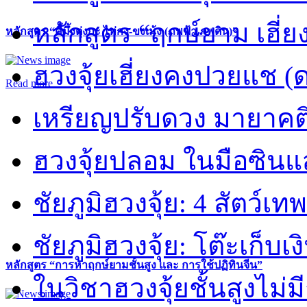
หลักสูตร “ฤกษ์ยาม เฮี่ย
หลักสูตร “คี้มึ้งตุ่งกะ ไท่กง-ขงเม้ง (ภพฟ้า ภพดิน)”
ฮวงจุ้ยเฮี่ยงคงปวยแช (
Read more
เหรียญปรับดวง มายาคต
ฮวงจุ้ยปลอม ในมือซิน
ชัยภูมิฮวงจุ้ย: 4 สัตว์เทพ
ชัยภูมิฮวงจุ้ย: โต๊ะเก็บเงิ
หลักสูตร “การหาฤกษ์ยามชั้นสูง และ การใช้ปฏิทินจีน”
ในวิชาฮวงจุ้ยชั้นสูงไม่ม