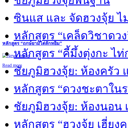
ชัยภูมิฮวงจุ้ยพื้นฐาน
ซินแส และ จัดฮวงจุ้ย ไม่
หลักสูตร “เคล็ดวิชาดวง
หลักสูตร “ฤกษ์ยามไต่ลักหยิ่ม”
หลักสูตร “คี้มึ้งตุ่งกะ ไ
Read more
ชัยภูมิฮวงจุ้ย: ห้องครัว
หลักสูตร “ดวงชะตาในร
ชัยภูมิฮวงจุ้ย: ห้องนอน 
หลักสูตร “ฮวงจุ้ย เฮี่ยง