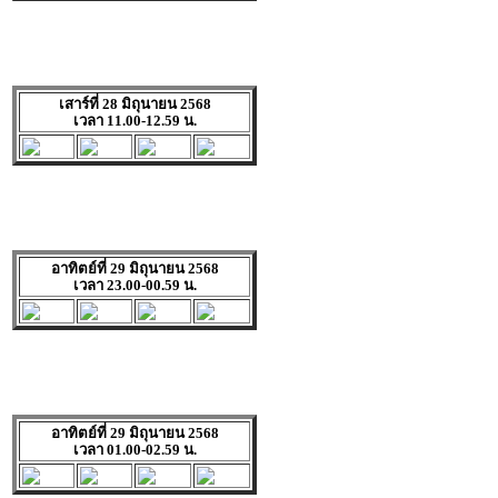
เสาร์ที่ 28 มิถุนายน 2568
เวลา 11.00-12.59 น.
อาทิตย์ที่ 29 มิถุนายน 2568
เวลา 23.00-00.59 น.
อาทิตย์ที่ 29 มิถุนายน 2568
เวลา 01.00-02.59 น.