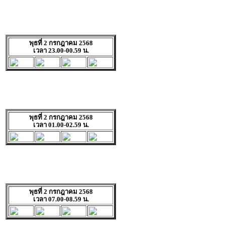
พุธที่ 2 กรกฎาคม 2568
เวลา 23.00-00.59 น.
พุธที่ 2 กรกฎาคม 2568
เวลา 01.00-02.59 น.
พุธที่ 2 กรกฎาคม 2568
เวลา 07.00-08.59 น.