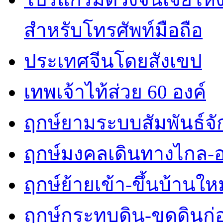
สำหรับโทรศัพท์มือถือ
ประเทศจีนโดยสังเขป
เทพเจ้าไท้ส่วย 60 องค์
ฤกษ์ยามระบบสัมพันธ์จักร
ฤกษ์มงคลเดินทางไกล-
ฤกษ์ย้ายเข้า-ขึ้นบ้านใหม
ฤกษ์กระทบดิน-ขุดดินก่