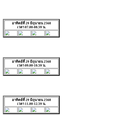
อาทิตย์ที่ 29 มิถุนายน 2568
เวลา 07.00-08.59 น.
อาทิตย์ที่ 29 มิถุนายน 2568
เวลา 09.00-10.59 น.
อาทิตย์ที่ 29 มิถุนายน 2568
เวลา 11.00-12.59 น.