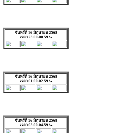
จันทร์ที่ 16 มิถุนายน 2568
เวลา 23.00-00.59 น.
จันทร์ที่ 16 มิถุนายน 2568
เวลา 01.00-02.59 น.
จันทร์ที่ 16 มิถุนายน 2568
เวลา 03.00-04.59 น.