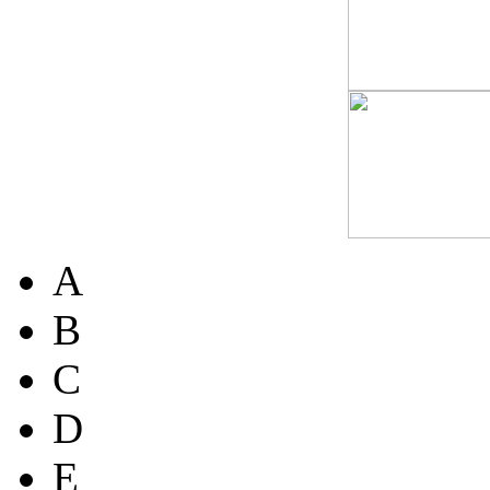
A
B
C
D
E