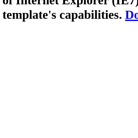
of Internet Explorer (IE7)
template's capabilities.
Do