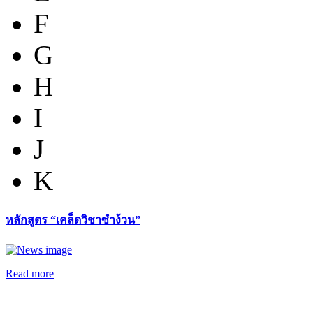
F
G
H
I
J
K
หลักสูตร “เคล็ดวิชาซำง้วน”
Read more