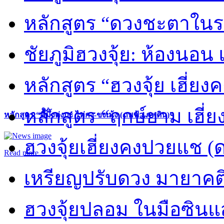
หลักสูตร “ดวงชะตาในร
ชัยภูมิฮวงจุ้ย: ห้องนอน 
หลักสูตร “ฮวงจุ้ย เฮี่ยง
หลักสูตร “ฤกษ์ยาม เฮี่ย
หลักสูตร “คี้มึ้งตุ่งกะ ไท่กง-ขงเม้ง (ภพฟ้า ภพดิน)”
ฮวงจุ้ยเฮี่ยงคงปวยแช (
Read more
เหรียญปรับดวง มายาคต
ฮวงจุ้ยปลอม ในมือซิน