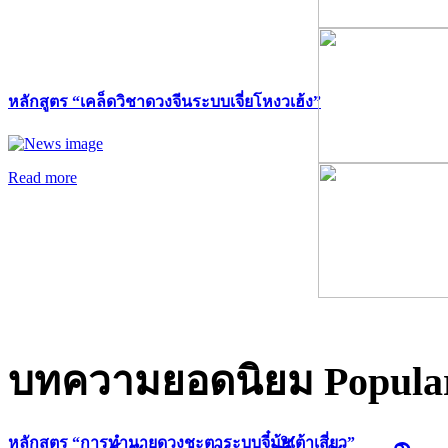
หลักสูตร “เคล็ดวิชาดวงจีนระบบเจี่ยโหงวเฮ้ง”
Read more
บทความยอดนิยม
Popular
หลักสูตร “การทำนายดวงชะตาระบบจี๋มุ้ยเต้าเสี่ยว”