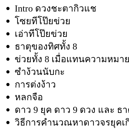
Intro ดวงชะตากิวแช
โซยทีโป๊ยข่วย
เอ่าทีโป๊ยข่วย
ธาตุของทิศทั้ง 8
ข่วยทั้ง 8 เมื่อแทนความหมา
ซำง้วนนับกะ
การต่งง้าว
หลกจือ
ดาว 9 ยุค ดาว 9 ดวง และ ธา
วิธีการคำนวณหาดาวจรยุคเก