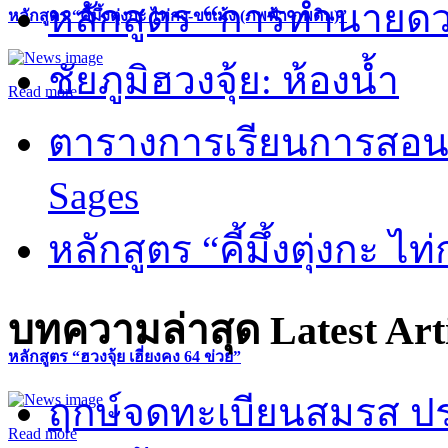
หลักสูตร “การทำนายดวงช
หลักสูตร “คี้มึ้งตุ่งกะ ไท่กง-ขงเม้ง (ภพฟ้า ภพดิน)”
ชัยภูมิฮวงจุ้ย: ห้องน้ำ
Read more
ตารางการเรียนการสอน 
Sages
หลักสูตร “คี้มึ้งตุ่งกะ ไ
บทความล่าสุด
Latest Art
หลักสูตร “ฮวงจุ้ย เฮี่ยงคง 64 ข่วย”
ฤกษ์จดทะเบียนสมรส ปร
Read more