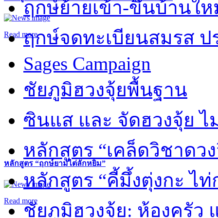
ฤกษ์ย้ายเข้า-ขึ้นบ้านให
ฤกษ์จดทะเบียนสมรส ปร
Read more
Sages Campaign
ชัยภูมิฮวงจุ้ยพื้นฐาน
ซินแส และ จัดฮวงจุ้ย ไม่
หลักสูตร “เคล็ดวิชาดวง
หลักสูตร “ฤกษ์ยามไต่ลักหยิ่ม”
หลักสูตร “คี้มึ้งตุ่งกะ ไ
Read more
ชัยภูมิฮวงจุ้ย: ห้องครัว