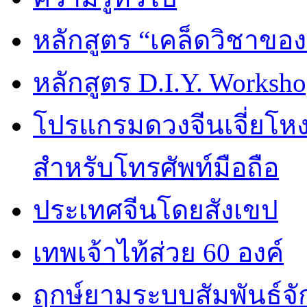
หลักสูตร “เคล็ดวิชาขอ
หลักสูตร D.I.Y. Worksho
โปรแกรมดวงจีนเจี่ยโหงว
สำหรับโทรศัพท์มือถือ
ประเทศจีนโดยสังเขป
เทพเจ้าไท้ส่วย 60 องค์
ฤกษ์ยามระบบสัมพันธ์จักร