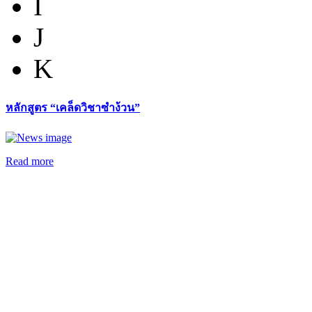
I
J
K
หลักสูตร “เคล็ดวิชาซำง้วน”
Read more