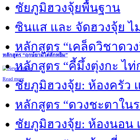
ชัยภูมิฮวงจุ้ยพื้นฐาน
ซินแส และ จัดฮวงจุ้ย ไม่
หลักสูตร “เคล็ดวิชาดวง
หลักสูตร “ฤกษ์ยามไต่ลักหยิ่ม”
หลักสูตร “คี้มึ้งตุ่งกะ ไ
Read more
ชัยภูมิฮวงจุ้ย: ห้องครัว
หลักสูตร “ดวงชะตาในร
ชัยภูมิฮวงจุ้ย: ห้องนอน 