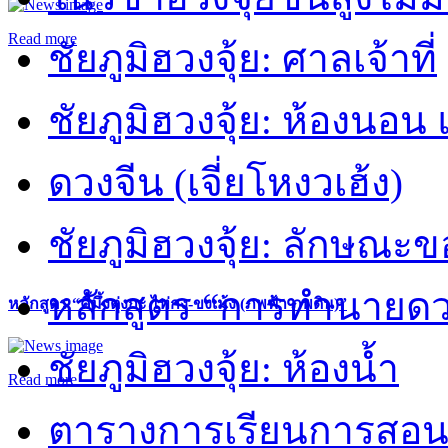
Read more
ชัยภูมิฮวงจุ้ย: ศาลเจ้าที่
ชัยภูมิฮวงจุ้ย: ห้องนอน 
ดวงจีน (เจี่ยโหงวเฮ้ง)
ชัยภูมิฮวงจุ้ย: ลักษณะขอ
หลักสูตร “การทำนายดวงช
หลักสูตร “คี้มึ้งตุ่งกะ ไท่กง-ขงเม้ง (ภพฟ้า ภพดิน)”
ชัยภูมิฮวงจุ้ย: ห้องน้ำ
Read more
ตารางการเรียนการสอน 