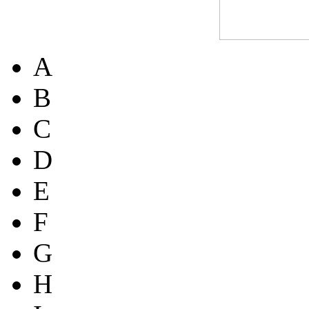
A
B
C
D
E
F
G
H