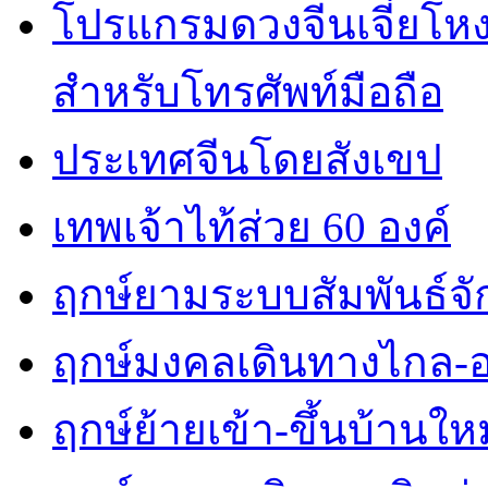
โปรแกรมดวงจีนเจี่ยโหงว
สำหรับโทรศัพท์มือถือ
ประเทศจีนโดยสังเขป
เทพเจ้าไท้ส่วย 60 องค์
ฤกษ์ยามระบบสัมพันธ์จักร
ฤกษ์มงคลเดินทางไกล-
ฤกษ์ย้ายเข้า-ขึ้นบ้านใหม