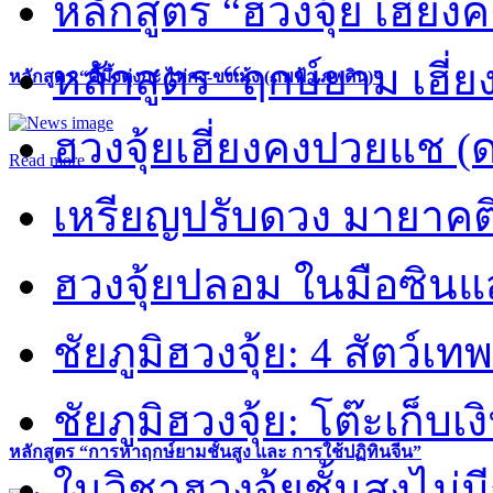
หลักสูตร “ฮวงจุ้ย เฮี่ยง
หลักสูตร “ฤกษ์ยาม เฮี่ย
หลักสูตร “คี้มึ้งตุ่งกะ ไท่กง-ขงเม้ง (ภพฟ้า ภพดิน)”
ฮวงจุ้ยเฮี่ยงคงปวยแช (
Read more
เหรียญปรับดวง มายาคต
ฮวงจุ้ยปลอม ในมือซิน
ชัยภูมิฮวงจุ้ย: 4 สัตว์เทพ
ชัยภูมิฮวงจุ้ย: โต๊ะเก็บเงิ
หลักสูตร “การหาฤกษ์ยามชั้นสูง และ การใช้ปฏิทินจีน”
ในวิชาฮวงจุ้ยชั้นสูงไม่ม