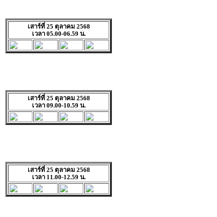
เสาร์ที่ 25 ตุลาคม 2568
เวลา 05.00-06.59 น.
เสาร์ที่ 25 ตุลาคม 2568
เวลา 09.00-10.59 น.
เสาร์ที่ 25 ตุลาคม 2568
เวลา 11.00-12.59 น.