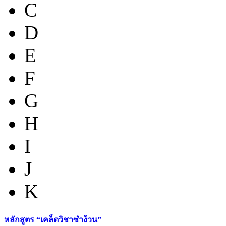
C
D
E
F
G
H
I
J
K
หลักสูตร “เคล็ดวิชาซำง้วน”