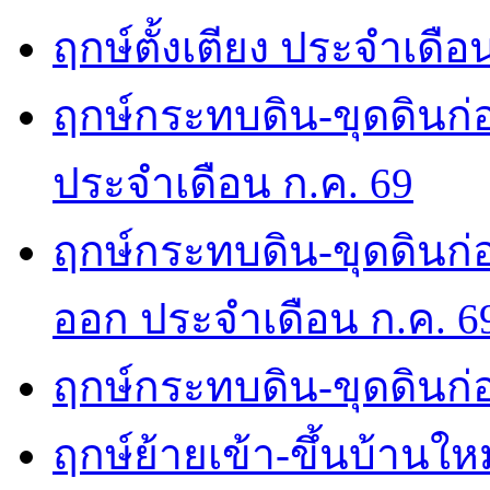
ฤกษ์ตั้งเตียง ประจำเดือ
ฤกษ์กระทบดิน-ขุดดินก่อ
ประจำเดือน ก.ค. 69
ฤกษ์กระทบดิน-ขุดดินก่อ
ออก ประจำเดือน ก.ค. 6
ฤกษ์กระทบดิน-ขุดดินก่อ
ฤกษ์ย้ายเข้า-ขึ้นบ้านให