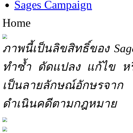
Sages Campaign
Home
ภาพนี้เป็นลิขสิทธิ์ของ Sa
ทำซ้ำ ดัดแปลง แก้ไข หร
เป็นลายลักษณ์อักษรจาก 
ดำเนินคดีตามกฎหมาย