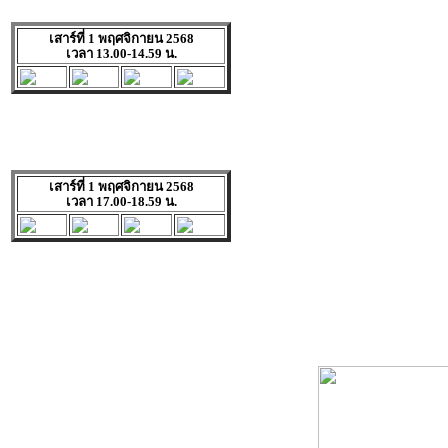
เสาร์ที่ 1 พฤศจิกายน 2568
เวลา 13.00-14.59 น.
เสาร์ที่ 1 พฤศจิกายน 2568
เวลา 17.00-18.59 น.