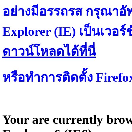
อย่างมีอรรถรส กรุณาอัพ
Explorer (IE) เป็นเวอร์ช
ดาวน์โหลดได้ที่น
หรือทำการติดตั้ง Firef
Your are currently brows