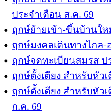
ประจำเดือน ส.ค. 69
ฤกษ์ย้ายเข้า-ขึ้นบ้านให
ฤกษ์มงคลเดินทางไกล-อ
ฤกษ์จดทะเบียนสมรส ปร
ฤกษ์ตั้งเตียง สำหรับหัว
ฤกษ์ตั้งเตียง สำหรับหั
ก.ค. 69