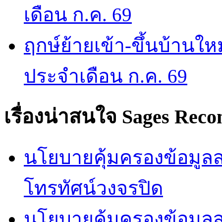
เดือน ก.ค. 69
ฤกษ์ย้ายเข้า-ขึ้นบ้านให
ประจำเดือน ก.ค. 69
เรื่องน่าสนใจ
Sages Rec
นโยบายคุ้มครองข้อมูลส่
โทรทัศน์วงจรปิด
นโยบายคุ้มครองข้อมูล