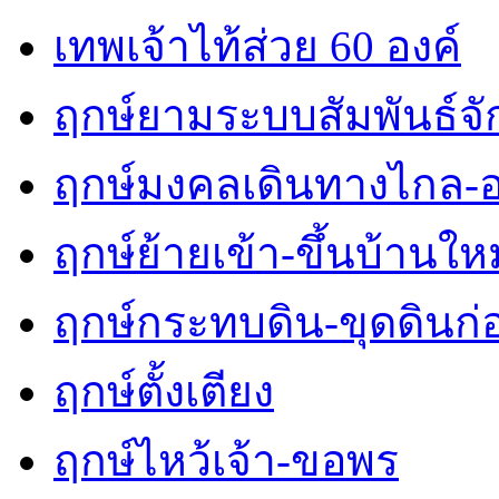
เทพเจ้าไท้ส่วย 60 องค์
ฤกษ์ยามระบบสัมพันธ์จักร
ฤกษ์มงคลเดินทางไกล-
ฤกษ์ย้ายเข้า-ขึ้นบ้านใหม
ฤกษ์กระทบดิน-ขุดดินก่
ฤกษ์ตั้งเตียง
ฤกษ์ไหว้เจ้า-ขอพร