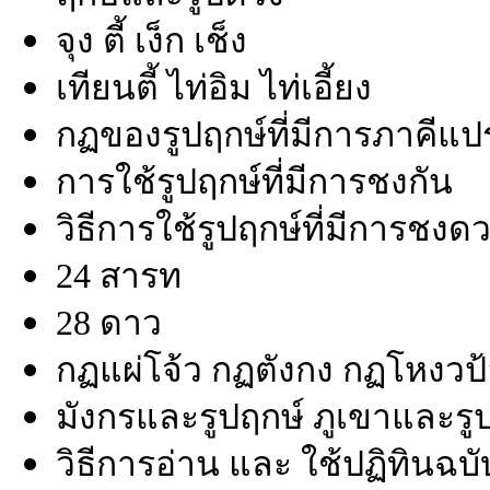
จุง ตี้ เง็ก เช็ง
เทียนตี้ ไท่อิม ไท่เอี้ยง
กฏของรูปฤกษ์ที่มีการภาคีแปร
การใช้รูปฤกษ์ที่มีการชงกัน
วิธีการใช้รูปฤกษ์ที่มีการชงด
24 สารท
28 ดาว
กฏแผ่โจ้ว กฏตังกง กฏโหงวป้
มังกรและรูปฤกษ์ ภูเขาและรู
วิธีการอ่าน และ ใช้ปฏิทินฉ