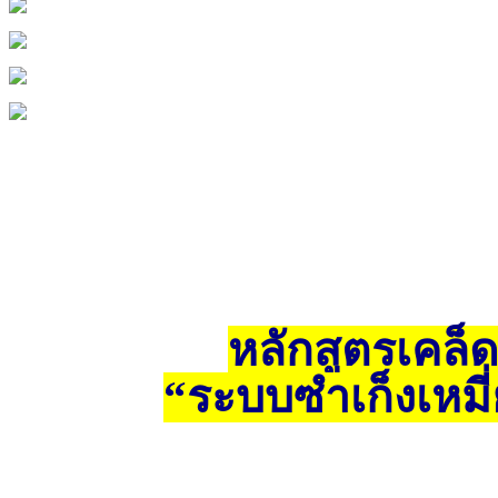
หลักสูตรเคล็ด
“ระบบซำเก็งเหมี