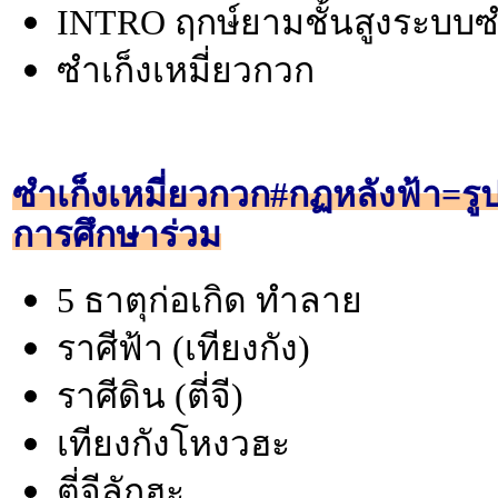
INTRO ฤกษ์ยามชั้นสูงระบบซำ
ซำเก็งเหมี่ยวกวก
ซำเก็งเหมี่ยวกวก#กฏหลังฟ้า=รู
การศึกษาร่วม
5 ธาตุก่อเกิด ทำลาย
ราศีฟ้า (เทียงกัง)
ราศีดิน (ตี่จี)
เทียงกังโหงวฮะ
ตี่จีลักฮะ