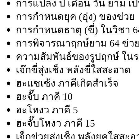
การแปลง ปี เดือน วัน ยาม เป
การกำหนดยุค (อุ่ง) ของข่วย
การกำหนดธาตุ (ขี่) ในวิชา 6
การพิจารณาฤกษ์ยาม 64 ข่ว
ความสัมพันธ์ของรูปฤกษ์ ในร
เจ๊กขี่สุ่งเช็ง พลังขี่ใสสะอาด
ฮะแซเซ้ง ภาคีเกิดสำเร็จ
ฮะจั๊บ ภาคี 10
ฮะโหงว ภาคี 5
ฮะจั๊บโหงว ภาคี 15
เจ็กข่วยสุ่งเช็ง พลังยุคใสสะ