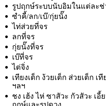
รูปฤกษ์ระบบนับอิมในแต่ละช่
ซำคี้/ลก/เบ๊/กุ่ยนั๊ง
ไท่ส่วยที่จร
ลกที่จร
กุ่ยนั๊งที่จร
เบ๊ที่จร
ไต่จิ่ง
เทียงเต็ก ง้วยเต็ก ส่วยเต็ก เท
ฯลฯ
ชง เฮ้ง ไห่ ซาสัวะ กัวสัวะ เอี้
ฤกษ์และรูปดวง