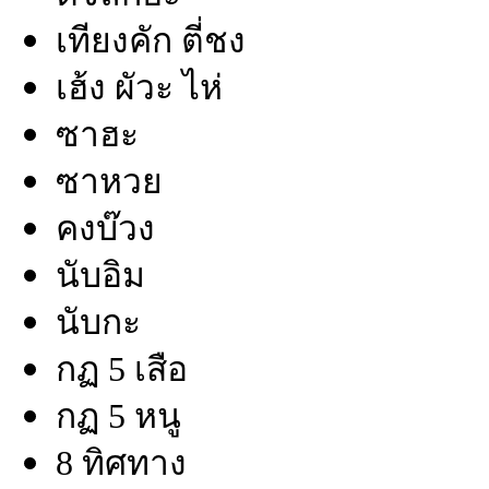
เทียงคัก ตี่ชง
เฮ้ง ผัวะ ไห่
ซาฮะ
ซาหวย
คงบ๊วง
นับอิม
นับกะ
กฏ 5 เสือ
กฏ 5 หนู
8 ทิศทาง