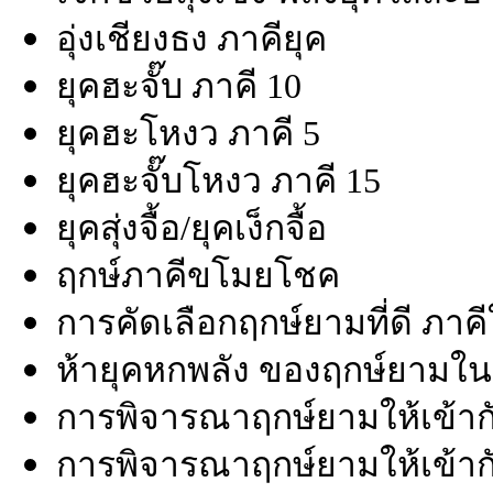
อุ่งเชียงธง ภาคียุค
ยุคฮะจั๊บ ภาคี 10
ยุคฮะโหงว ภาคี 5
ยุคฮะจั๊บโหงว ภาคี 15
ยุคสุ่งจื้อ/ยุคเง็กจื้อ
ฤกษ์ภาคีขโมยโชค
การคัดเลือกฤกษ์ยามที่ดี ภาคี
ห้ายุคหกพลัง ของฤกษ์ยามใ
การพิจารณาฤกษ์ยามให้เข้า
การพิจารณาฤกษ์ยามให้เข้าก