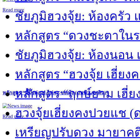
Read more
ชัยภูมิฮวงจุ้ย: ห้องครัว
หลักสูตร “ดวงชะตาในร
ชัยภูมิฮวงจุ้ย: ห้องนอน 
หลักสูตร “ฮวงจุ้ย เฮี่ยง
หลักสูตร “ฤกษ์ยาม เฮี่ย
หลักสูตร “คี้มึ้งตุ่งกะ ไท่กง-ขงเม้ง (ภพฟ้า ภพดิน)”
ฮวงจุ้ยเฮี่ยงคงปวยแช (
Read more
เหรียญปรับดวง มายาคต