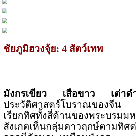
ชัยภูมิฮวงจุ้ย: 4 สัตว์เทพ
มังกรเขียว เสือขาว เต่าดำ
ประวัติศาสตร์โบราณของจีน ต้น
เรียกทิศทั้งสี่ด้านของพระบรม
สังเกตเห็นกลุ่มดาวฤกษ์ตามทิศ