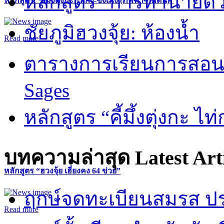
หลักสูตร “การทำนายดวงช
หลักสูตร “คี้มึ้งตุ่งกะ ไท่กง-ขงเม้ง (ภพฟ้า ภพดิน)”
ชัยภูมิฮวงจุ้ย: ห้องน้ำ
Read more
ตารางการเรียนการสอน 
Sages
หลักสูตร “คี้มึ้งตุ่งกะ ไ
บทความล่าสุด
Latest Art
หลักสูตร “ฮวงจุ้ย เฮี่ยงคง 64 ข่วย”
ฤกษ์จดทะเบียนสมรส ปร
Read more