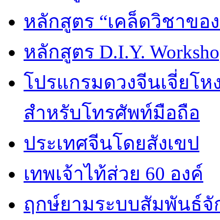
หลักสูตร “เคล็ดวิชาขอ
หลักสูตร D.I.Y. Worksho
โปรแกรมดวงจีนเจี่ยโหงว
สำหรับโทรศัพท์มือถือ
ประเทศจีนโดยสังเขป
เทพเจ้าไท้ส่วย 60 องค์
ฤกษ์ยามระบบสัมพันธ์จักร