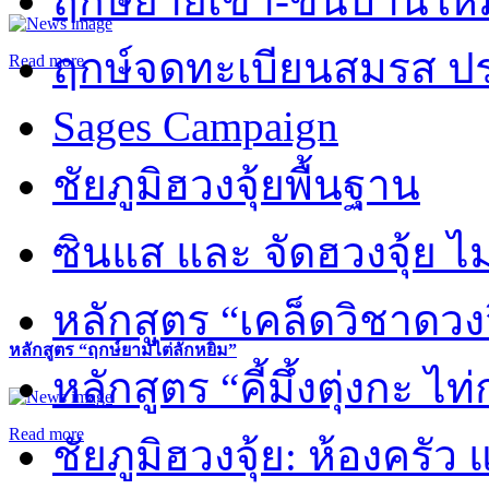
ฤกษ์ย้ายเข้า-ขึ้นบ้านให
ฤกษ์จดทะเบียนสมรส ปร
Read more
Sages Campaign
ชัยภูมิฮวงจุ้ยพื้นฐาน
ซินแส และ จัดฮวงจุ้ย ไม่
หลักสูตร “เคล็ดวิชาดวง
หลักสูตร “ฤกษ์ยามไต่ลักหยิ่ม”
หลักสูตร “คี้มึ้งตุ่งกะ ไ
Read more
ชัยภูมิฮวงจุ้ย: ห้องครัว