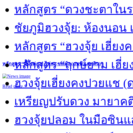
หลักสูตร “ดวงชะตาในร
ชัยภูมิฮวงจุ้ย: ห้องนอน 
หลักสูตร “ฮวงจุ้ย เฮี่ยง
หลักสูตร “ฤกษ์ยาม เฮี่ย
หลักสูตร “คี้มึ้งตุ่งกะ ไท่กง-ขงเม้ง (ภพฟ้า ภพดิน)”
ฮวงจุ้ยเฮี่ยงคงปวยแช (
Read more
เหรียญปรับดวง มายาคต
ฮวงจุ้ยปลอม ในมือซิน