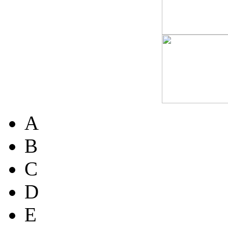
A
B
C
D
E