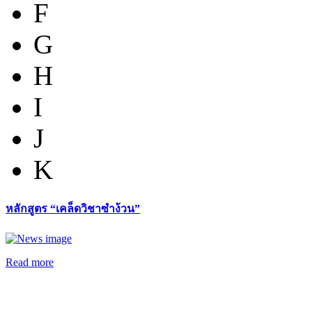
F
G
H
I
J
K
หลักสูตร “เคล็ดวิชาซำง้วน”
Read more