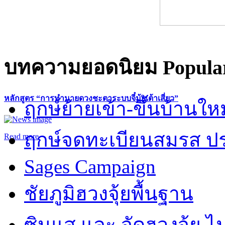
บทความยอดนิยม
Popular
หลักสูตร “การทำนายดวงชะตาระบบจี๋มุ้ยเต้าเสี่ยว”
ฤกษ์ย้ายเข้า-ขึ้นบ้านให
ฤกษ์จดทะเบียนสมรส ปร
Read more
Sages Campaign
ชัยภูมิฮวงจุ้ยพื้นฐาน
ซินแส และ จัดฮวงจุ้ย ไม่