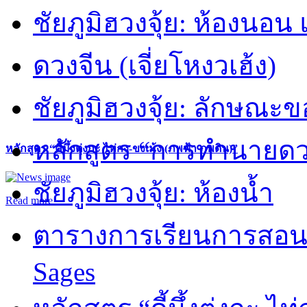
ชัยภูมิฮวงจุ้ย: ห้องนอน 
ดวงจีน (เจี่ยโหงวเฮ้ง)
ชัยภูมิฮวงจุ้ย: ลักษณะขอ
หลักสูตร “การทำนายดวงช
หลักสูตร “คี้มึ้งตุ่งกะ ไท่กง-ขงเม้ง (ภพฟ้า ภพดิน)”
ชัยภูมิฮวงจุ้ย: ห้องน้ำ
Read more
ตารางการเรียนการสอน 
Sages