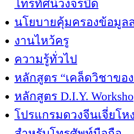
โทรทัศน์วงจรปิด
นโยบายคุ้มครองข้อมูล
งานไหว้ครู
ความรู้ทั่วไป
หลักสูตร “เคล็ดวิชาขอ
หลักสูตร D.I.Y. Worksho
โปรแกรมดวงจีนเจี่ยโหงว
สำหรับโทรศัพท์มือถือ