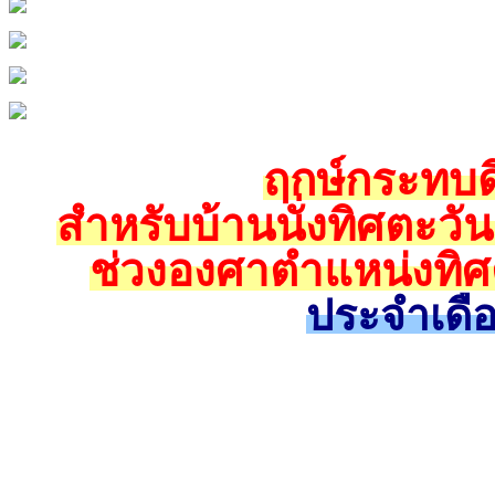
ฤกษ์กระทบดิ
สำหรับบ้านนั่งทิศตะวั
ช่วงองศาตำแหน่งทิศ
ประจำเดื