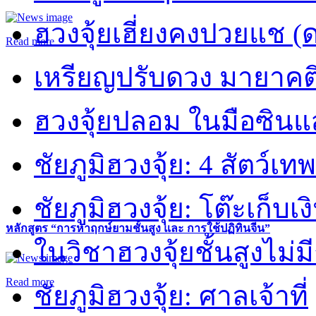
ฮวงจุ้ยเฮี่ยงคงปวยแช (
Read more
เหรียญปรับดวง มายาคต
ฮวงจุ้ยปลอม ในมือซิน
ชัยภูมิฮวงจุ้ย: 4 สัตว์เทพ
ชัยภูมิฮวงจุ้ย: โต๊ะเก็บเงิ
หลักสูตร “การหาฤกษ์ยามชั้นสูง และ การใช้ปฏิทินจีน”
ในวิชาฮวงจุ้ยชั้นสูงไม่ม
Read more
ชัยภูมิฮวงจุ้ย: ศาลเจ้าที่