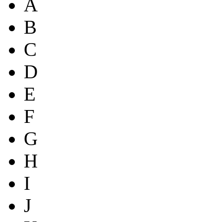
A
B
C
D
E
F
G
H
I
J