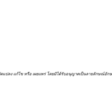
้ำ ดัดแปลง แก้ไข หรือ เผยแพร่ โดยมิได้รับอนุญาตเป็นลายลักษณ์อ