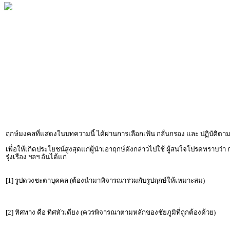
ฤกษ์มงคลที่แสดงในบทความนี้ ได้ผ่านการเลือกเฟ้น กลั่นกรอง และ ปฏิบัต
เพื่อให้เกิดประโยชน์สูงสุดแก่ผู้นำเอาฤกษ์ดังกล่าวไปใช้ ผู้สนใจโปรดทราบว่า
รุ่งเรือง ฯลฯ อันได้แก่
[1] รูปดวงชะตาบุคคล (ต้องนำมาพิจารณาร่วมกับรูปฤกษ์ให้เหมาะสม)
[2] ทิศทาง คือ ทิศหัวเตียง (ควรพิจารณาตามหลักของชัยภูมิที่ถูกต้องด้วย)