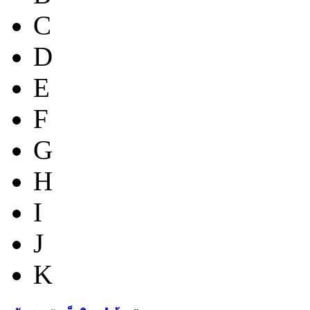
C
D
E
F
G
H
I
J
K