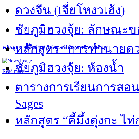
ดวงจีน (เจี่ยโหงวเฮ้ง)
ชัยภูมิฮวงจุ้ย: ลักษณะขอ
หลักสูตร “การทำนายดวงช
หลักสูตร “คี้มึ้งตุ่งกะ ไท่กง-ขงเม้ง (ภพฟ้า ภพดิน)”
ชัยภูมิฮวงจุ้ย: ห้องน้ำ
Read more
ตารางการเรียนการสอน 
Sages
หลักสูตร “คี้มึ้งตุ่งกะ ไ