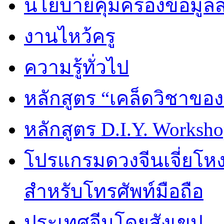
นโยบายคุ้มครองข้อมูล
งานไหว้ครู
ความรู้ทั่วไป
หลักสูตร “เคล็ดวิชาขอ
หลักสูตร D.I.Y. Worksho
โปรแกรมดวงจีนเจี่ยโหงว
สำหรับโทรศัพท์มือถือ
ประเทศจีนโดยสังเขป