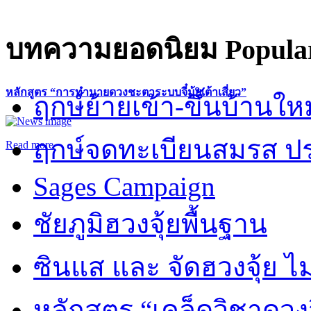
บทความยอดนิยม
Popular
หลักสูตร “การทำนายดวงชะตาระบบจี๋มุ้ยเต้าเสี่ยว”
ฤกษ์ย้ายเข้า-ขึ้นบ้านให
ฤกษ์จดทะเบียนสมรส ปร
Read more
Sages Campaign
ชัยภูมิฮวงจุ้ยพื้นฐาน
ซินแส และ จัดฮวงจุ้ย ไม่
หลักสูตร “เคล็ดวิชาดวง