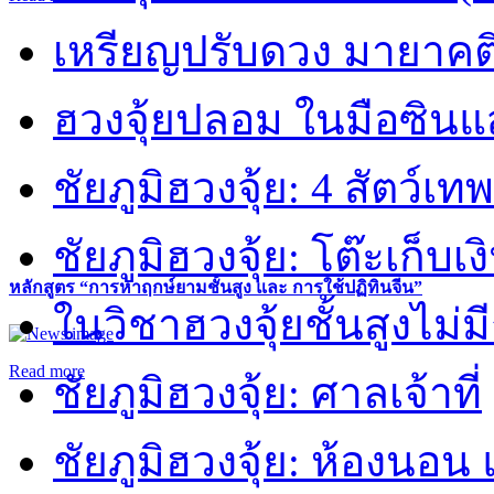
เหรียญปรับดวง มายาคต
ฮวงจุ้ยปลอม ในมือซิน
ชัยภูมิฮวงจุ้ย: 4 สัตว์เทพ
ชัยภูมิฮวงจุ้ย: โต๊ะเก็บเงิ
หลักสูตร “การหาฤกษ์ยามชั้นสูง และ การใช้ปฏิทินจีน”
ในวิชาฮวงจุ้ยชั้นสูงไม่ม
Read more
ชัยภูมิฮวงจุ้ย: ศาลเจ้าที่
ชัยภูมิฮวงจุ้ย: ห้องนอน 