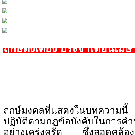
ฤกษ์ตั้งเตียง ประจำเดือนเม
ฤกษ์มงคลที่แสดงในบทความนี้ 
ปฏิบัติตามกฏข้อบังคับใน
อย่างเคร่งครัด ซึ่งสอดคล้องก